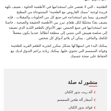
الطحينة ، التي لا تقتصر على استخدامها في الأطعمة الحلوة ، تضيف نكهة
فريدة لوجبة "سمك القاروص مع الطحينة" المستوحاة من المطبخ
المصري. بينما يتم استخدامه في صنع كل من الحلويات والمقبلات ، فإنه
يضيف بعدًا مختلفًا لكل طعام. تبرز بين الأطعمة الخفيفة والصحية ، خاصةً
عند استخدامها في صنع الحمص. تبهر الأذواق بالطعم اللذيذ الذي تضيفه
إلى صلصة هيبيش التي تنتمي إلى منطقة أنطاليا. عندما يكون مفضلاً
للكعك والمافن ، يمكن أن يلائم أذواق كل شخص.
يمكنك البدء في استهلاكها بشكل متكرر لتجربة الطعم الفريد للطحينة
وفوائد السمسم التي تحتوي عليها. يمكنك زيادة براعم التذوق لديك مع
الحفاظ على صحة جسمك.
منشور له صلة
آلة زيت بذور الكتان
أسعار آلة طحن السمسم
فوائد بذور الكتان