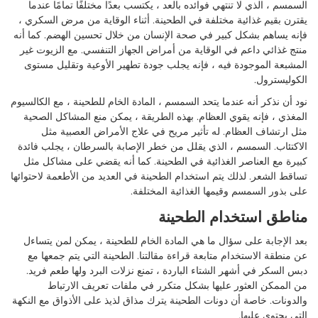
السمسم ، الذي لا تنتهي فوائده بالعد ، يكتسب بعدًا مختلفًا تمامًا عندما
يقترن بقيم غذائية مختلفة في الطحينة. أثناء الوقاية من مرض السكري ،
فإنه يساهم بشكل كبير في صحة الإنسان من خلال تحسين الهضم. كما أنه
منتج غذائي داعم في الوقاية من أمراض الجهاز التنفسي. مع الزيوت غير
المشبعة الموجودة فيه ، فإنه يجلب جودة تطهير الأوعية وتقليل مستوى
الكوليسترول.
نود أن نذكر أنه عندما يتحد السمسم ، المادة الخام للطحينة ، مع الكالسيوم
المغذي ، فإنه يقوي العظام. بهذه الطريقة ، يمكن منع المشاكل الصحية
مثل ارتشاف العظام. له تأثير مريح في علاج الأمراض العصبية مثل
الاكتئاب. السمسم ، الذي يقلل من خطر الإصابة بالسرطان ، يجلب فائدة
كبيرة مع العناصر الغذائية في الطحينة. كما أنه يقضي على مشاكل مثل
تساقط الشعر. لذلك يتم استخدام الطحينة في العديد من الأطعمة لاحتوائها
على بذور السمسم وقيمها الغذائية المختلفة.
مناطق استخدام الطحينة
بعد الإجابة على سؤال ما هي المادة الخام للطحينة ، يمكن لمن يتساءل
عن منطقة الاستخدام متابعة قراءة مقالتنا. الطحينة التي يتم جمعها مع
دبس السكر في أشهر الشتاء الباردة ، تمنع نزلات البرد ولها طعم فريد.
من الممكن العثور عليها بشكل متكرر في ملفات تعريف الارتباط
والدونات. خاصة أن دونات الطحينة يترك مذاق لذيذ على الأذواق مع النكهة
التي يحتوي عليها.