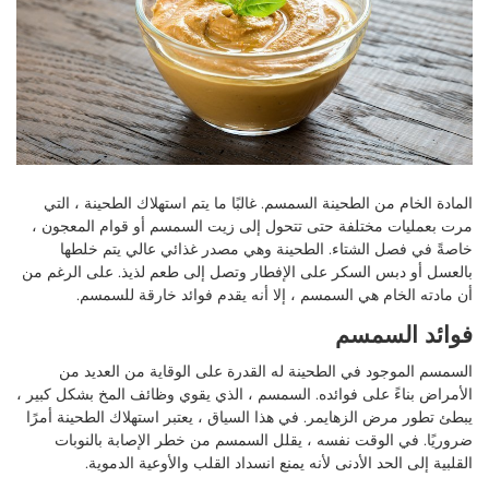
المادة الخام من الطحينة السمسم. غالبًا ما يتم استهلاك الطحينة ، التي
مرت بعمليات مختلفة حتى تتحول إلى زيت السمسم أو قوام المعجون ،
خاصةً في فصل الشتاء. الطحينة وهي مصدر غذائي عالي يتم خلطها
بالعسل أو دبس السكر على الإفطار وتصل إلى طعم لذيذ. على الرغم من
أن مادته الخام هي السمسم ، إلا أنه يقدم فوائد خارقة للسمسم.
فوائد السمسم
السمسم الموجود في الطحينة له القدرة على الوقاية من العديد من
الأمراض بناءً على فوائده. السمسم ، الذي يقوي وظائف المخ بشكل كبير ،
يبطئ تطور مرض الزهايمر. في هذا السياق ، يعتبر استهلاك الطحينة أمرًا
ضروريًا. في الوقت نفسه ، يقلل السمسم من خطر الإصابة بالنوبات
القلبية إلى الحد الأدنى لأنه يمنع انسداد القلب والأوعية الدموية.