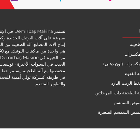
تستمر Demirbaş Makina في 
بسرعة على آلات البوتيك الجديدة وك
طحينة
إنتاج آلات المصانع. آلة الطحينة نوع ا
لمكسرات
لمكسرات (لون ذهبي)
الجديد في السنوات الأخيرة ، توسعت
محفظتها مع آلة الطحينة. يستمر خط ال
 القهوة
في طريقه كشركة تولي أهمية للبحث
ط الزيت البارد
والتطوير المتقدم.
 الطحينة ذات المرحلتين
حميص السمسم
حميص السمسم الصغيرة