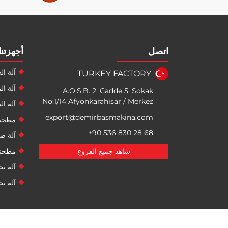
اتصل
أجهزتنا
آلة ال
TURKEY FACTORY
آلة ا
A.O.S.B. 2. Cadde 5. Sokak
No:1/14 Afyonkarahisar / Merkez
آلة ا
export@demirbasmakina.com
مطحنة
+90 536 830 28 68
آلة ضغ
شاهد جميع الفروع
مطحنة
آلة ت
آلة ت