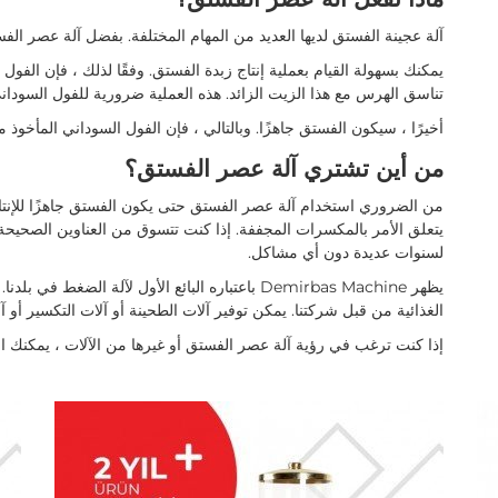
آلة عجينة الفستق لديها العديد من المهام المختلفة. بفضل آلة عصر ال
يمكنك بسهولة القيام بعملية إنتاج زبدة الفستق. وفقًا لذلك ، فإن الفو
تناسق الهرس مع هذا الزيت الزائد. هذه العملية ضرورية للفول السودان
أخيرًا ، سيكون الفستق جاهزًا. وبالتالي ، فإن الفول السوداني المأخوذ م
من أين تشتري آلة عصر الفستق؟
من الضروري استخدام آلة عصر الفستق حتى يكون الفستق جاهزًا للإنتاج ،
يتعلق الأمر بالمكسرات المجففة. إذا كنت تتسوق من العناوين الصحيحة
لسنوات عديدة دون أي مشاكل.
يظهر Demirbas Machine باعتباره البائع الأول لآلة ال
الغذائية من قبل شركتنا. يمكن توفير آلات الطحينة أو آلات التكسير أو
إذا كنت ترغب في رؤية آلة عصر الفستق أو غيرها من الآلات ، يمكنك الا