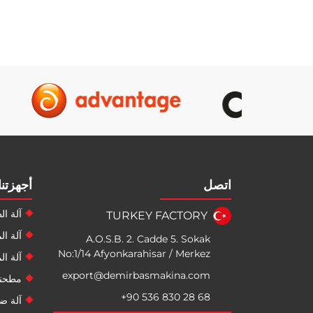
اتصل
أجهزتنا
آلة ال
TURKEY FACTORY
آلة ا
A.O.S.B. 2. Cadde 5. Sokak
No:1/14 Afyonkarahisar / Merkez
آلة ا
export@demirbasmakina.com
مطحنة
+90 536 830 28 68
آلة ضغ