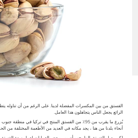
الفستق من بين المكسرات المفضلة لدينا. على الرغم من أن تناوله يتط
الرائع يجعل الناس يتجاهلون هذا العامل.
يُزرع ما يقرب من 95٪ من الفستق المنتج في تركيا في منطق
أنحاء بلدنا من هنا ، يجد مكانه في العديد من الأطعمة المختلفة من الحل
لكي يصل الفستق إلينا يجب أن يمر ببعض العمليات لعمل زبدة الفستق. بال