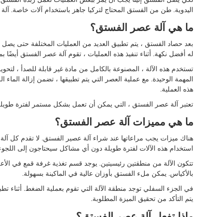
اليدوية. طن من الفستق المحتاج لتركيا جاهز باستخدام آلات خاصة. آل
ما هي آلة عصر الفستق؟
بعد حصاد الفستق ، يتم تطبيق العديد من العمليات المختلفة حتى يصل إلى
له أفضل نكهة. أثناء تنفيذ هذه العمليات ، تقوم آلة عصر الفستق أيضًا بم
تستخدم هذه الآلة ، المصنوعة بالكامل من مادة غير قابلة للصدأ ، لتح
المهمة الوحيدة. مع عملية العصر التي يتم تطبيقها ، تضمن إزالة الماء ا
هذه العملية.
تعتبر آلة عصر الفستق ، التي يمكن أن تعمل بشكل مستمر لفترة طويلة 
ما هي مميزات آلة عصر الفستق؟
هناك ميزات يجب مراعاتها عند شراء آلة عصير الفستق. لا تقدم كل آلة 
استخدام هذه الآلات لفترة طويلة دون أي مشاكل سيحتاجون إلى اللجوء إ
تتكون الآلة من منطقتين رئيسيتين. يوجد قسم تغذية غرفة قمع في الأعل
بالأكياس. يمكن ملء الفستق بأوزان عالية في الماكينة بسهولة.
في الجزء السفلي توجد منطقة الآلة التي تقوم بعملية الضغط. أثناء تط
يتم التأكد من تحقيق الميزة المطلوبة.
ماذا تفعل آلة عصر الفستق؟