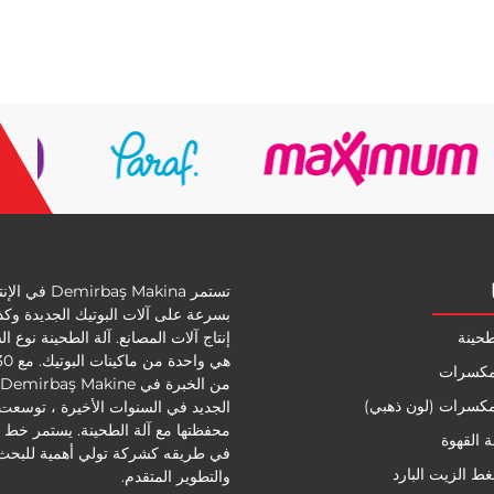
تستمر Demirbaş Makina في 
بسرعة على آلات البوتيك الجديدة وك
طحينة
إنتاج آلات المصانع. آلة الطحينة نوع ا
لمكسرات
لمكسرات (لون ذهبي)
الجديد في السنوات الأخيرة ، توسعت
محفظتها مع آلة الطحينة. يستمر خط ال
 القهوة
في طريقه كشركة تولي أهمية للبحث
ط الزيت البارد
والتطوير المتقدم.